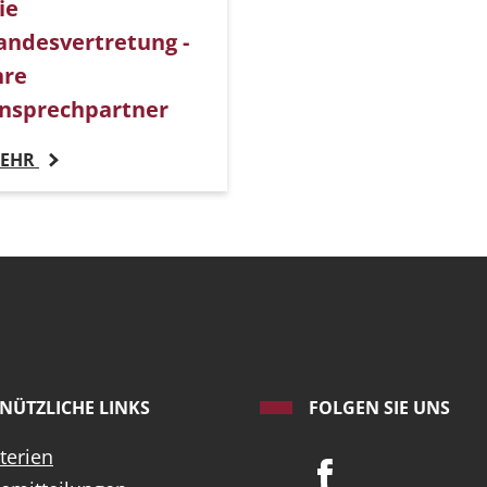
ie
andesvertretung -
hre
nsprechpartner
EHR
NÜTZLICHE LINKS
FOLGEN SIE UNS
terien