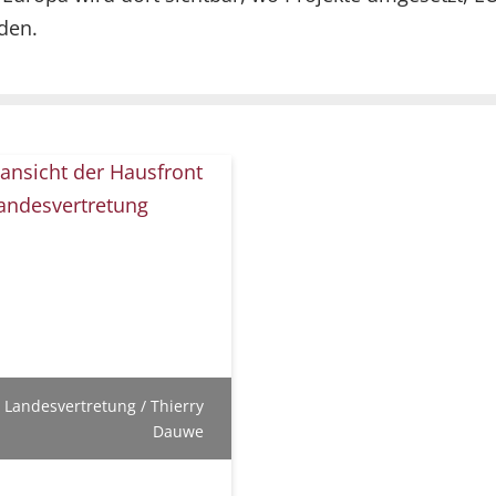
den.
 Landesvertretung / Thierry
Dauwe