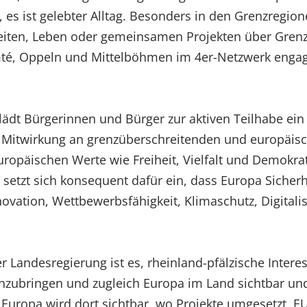
, es ist gelebter Alltag. Besonders in den Grenzregio
iten, Leben oder gemeinsamen Projekten über Grenz
, Oppeln und Mittelböhmen im 4er-Netzwerk engagier
lädt Bürgerinnen und Bürger zur aktiven Teilhabe ein
 Mitwirkung an grenzüberschreitenden und europäis
päischen Werte wie Freiheit, Vielfalt und Demokrati
z setzt sich konsequent dafür ein, dass Europa Siche
ovation, Wettbewerbsfähigkeit, Klimaschutz, Digitalis
r Landesregierung ist es, rheinland-pfälzische Inter
nzubringen und zugleich Europa im Land sichtbar un
n Europa wird dort sichtbar, wo Projekte umgesetzt, 